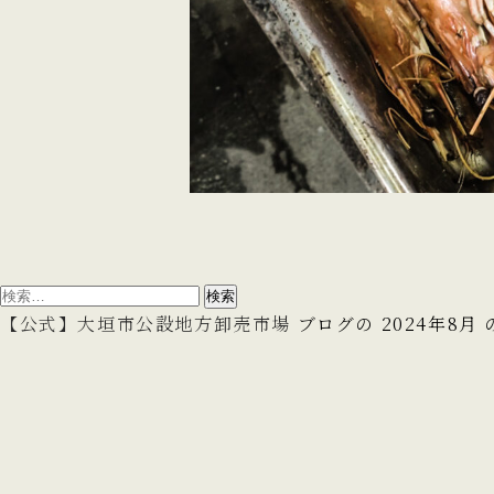
検
索:
【公式】大垣市公設地方卸売市場
ブログの 2024年8